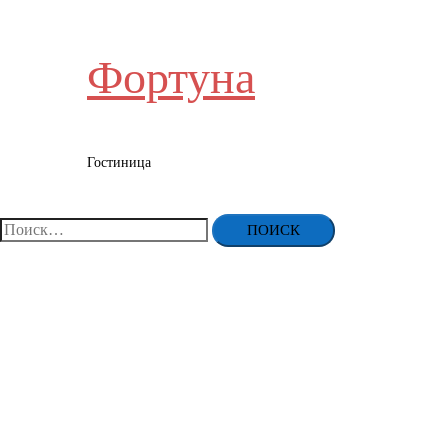
Фортуна
Гостиница
Переключатель
меню
Найти: